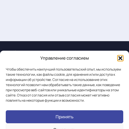
Управление согласием
Чтобы обеспечить наилучший пользовательский опыт, мы используем
такие технологии, как файлы cookie, для хранения и/или доступа к
информации об устройстве. Согласие на использование этих
технологий позволит нам обрабатывать такие данные, как поведение
Кто мы ?
Ближайшие мероприятия
при просмотре веб-сайтов или уникальные идентификаторы на этом
сайте. Отказ от согласия или отзыв согласия может негативно
Отзывы
Наши контакты
повлиять на некоторые функции и возможности.
Принять